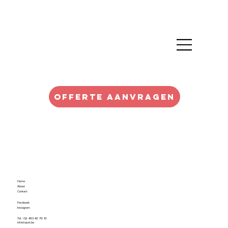
OFFERTE AANVRAGEN
Home
About
Contact
Facebook
Instagram
Tel. +32 493 40 79 10
info@zjust.be